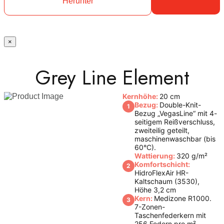
Herunter
×
Grey Line Element
Kernhöhe:
20 cm
Bezug:
Double-Knit-
1
Bezug „VegasLine“ mit 4-
seitigem Reißverschluss,
zweiteilig geteilt,
maschinenwaschbar (bis
60°C).
Wattierung:
320 g/m²
Komfortschicht:
2
HidroFlexAir HR-
Kaltschaum (3530),
Höhe 3,2 cm
Kern:
Medizone R1000.
3
7-Zonen-
Taschenfederkern mit
256 Federn pro m²