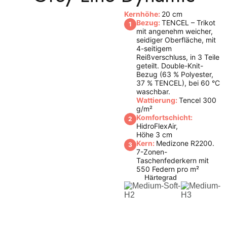
Kernhöhe:
20 cm
Bezug:
TENCEL – Trikot
1
mit angenehm weicher,
seidiger Oberfläche, mit
4-seitigem
Reißverschluss, in 3 Teile
geteilt. Double-Knit-
Bezug (63 % Polyester,
37 % TENCEL), bei 60 °C
waschbar.
Wattierung:
Tencel 300
g/m²
Komfortschicht:
2
HidroFlexAir,
Höhe 3 cm
Kern:
Medizone R2200.
3
7-Zonen-
Taschenfederkern mit
550 Federn pro m²
Härtegrad