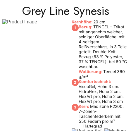
Grey Line Synesis
Kernhöhe:
20 cm
Bezug:
TENCEL – Trikot
1
mit angenehm weicher,
seidiger Oberfläche, mit
4-seitigem
Reißverschluss, in 3 Teile
geteilt. Double-Knit-
Bezug (63 % Polyester,
37 % TENCEL), bei 60 °C
waschbar.
Wattierung:
Tencel 360
g/m²
Komfortschicht:
2
ViscoGel, Höhe 3 cm.
HidroFlex, Höhe 2 cm.
FlexArt pro, Höhe 2 cm.
FlexArt pro, Höhe 3 cm
Kern:
Medizone R2200.
3
7-Zonen-
Taschenfederkern mit
550 Federn pro m²
Härtegrad