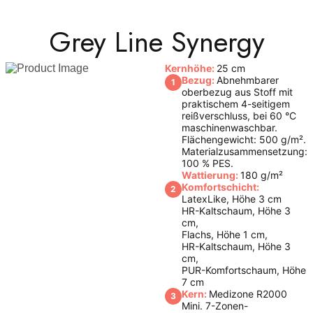
Grey Line Synergy
Kernhöhe:
25 cm
Bezug:
Abnehmbarer
1
oberbezug aus Stoff mit
praktischem 4-seitigem
reißverschluss, bei 60 °C
maschinenwaschbar.
Flächengewicht: 500 g/m².
Materialzusammensetzung:
100 % PES.
Wattierung:
180 g/m²
Komfortschicht:
2
LatexLike, Höhe 3 cm
HR-Kaltschaum, Höhe 3
cm,
Flachs, Höhe 1 cm,
HR-Kaltschaum, Höhe 3
cm,
PUR-Komfortschaum, Höhe
7 cm
Kern:
Medizone R2000
3
Mini. 7-Zonen-